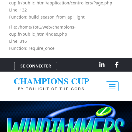
cup.fr/public_html/application/controllers/Page.php
Line: 132
Function: build_season_from_api_light
File: /home/TotG/web/champions-
cup.fr/public_html/index.php
Line: 316
Function: require_once
SE CONNECTER
CHAMPIONS CUP
BY TWILIGHT OF THE GODS
Toggle na