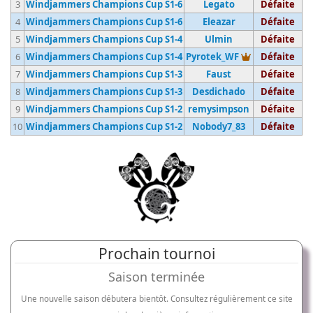
3
Windjammers Champions Cup S1-6
Legato
Défaite
4
Windjammers Champions Cup S1-6
Eleazar
Défaite
5
Windjammers Champions Cup S1-4
Ulmin
Défaite
Vainqueur du
6
Windjammers Champions Cup S1-4
Pyrotek_WF
Défaite
7
Windjammers Champions Cup S1-3
Faust
Défaite
8
Windjammers Champions Cup S1-3
Desdichado
Défaite
9
Windjammers Champions Cup S1-2
remysimpson
Défaite
10
Windjammers Champions Cup S1-2
Nobody7_83
Défaite
Prochain tournoi
Saison terminée
Une nouvelle saison débutera bientôt. Consultez régulièrement ce site