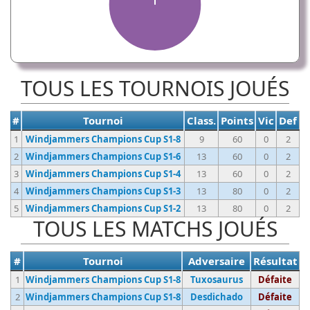
TOUS LES TOURNOIS JOUÉS
#
Tournoi
Class.
Points
Vic
Def
1
Windjammers Champions Cup S1-8
9
60
0
2
2
Windjammers Champions Cup S1-6
13
60
0
2
3
Windjammers Champions Cup S1-4
13
60
0
2
4
Windjammers Champions Cup S1-3
13
80
0
2
5
Windjammers Champions Cup S1-2
13
80
0
2
TOUS LES MATCHS JOUÉS
#
Tournoi
Adversaire
Résultat
1
Windjammers Champions Cup S1-8
Tuxosaurus
Défaite
2
Windjammers Champions Cup S1-8
Desdichado
Défaite