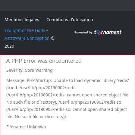
Mentions légales
Conditions d'utilisation
Twilight of the Gods
-
AstroWare Conception
©
2026
A PHP Error was encountered
Severity: Core Warning
Message: PHP Startup: Unable to load dynamic library 'redis'
(tried: /usr/lib/php/20190902/redis
(/usr/lib/php/20190902/redis: cannot open shared object file:
No such file or directory), /usr/lib/php/20190902/redis.so
(/usr/lib/php/20190902/redis.so: cannot open shared object
file: No such file or directory))
Filename: Unknown