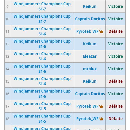
Windjammers Champions Cup
9
Keikun
Victoire
S1-7
Windjammers Champions Cup
10
Captain Doritos
Victoire
S1-7
Windjammers Champions Cup
Vainqueur du 
11
Pyrotek_WF
Défaite
S1-6
Windjammers Champions Cup
12
Keikun
Victoire
S1-6
Windjammers Champions Cup
13
Eleazar
Victoire
S1-6
Windjammers Champions Cup
14
mrblux
Victoire
S1-6
Windjammers Champions Cup
15
Keikun
Défaite
S1-6
Windjammers Champions Cup
16
Captain Doritos
Victoire
S1-6
Windjammers Champions Cup
Vainqueur du 
17
Pyrotek_WF
Défaite
S1-5
Windjammers Champions Cup
Vainqueur du 
18
Pyrotek_WF
Défaite
S1-5
Windjammers Champions Cup