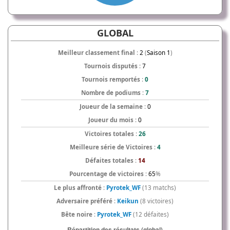
GLOBAL
Meilleur classement final
:
2
(
Saison 1
)
Tournois disputés
:
7
Tournois remportés
:
0
Nombre de podiums
:
7
Joueur de la semaine
:
0
Joueur du mois
:
0
Victoires totales
:
26
Meilleure série de Victoires
:
4
Défaites totales
:
14
Pourcentage de victoires
:
65
%
Le plus affronté
:
Pyrotek_WF
(13 matchs)
Adversaire préféré
:
Keikun
(8 victoires)
Bête noire
:
Pyrotek_WF
(12 défaites)