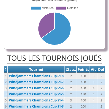
TOUS LES TOURNOIS JOUÉS
#
Tournoi
Class.
Points
Vic
Def
1
Windjammers Champions Cup S1-8
2
160
3
2
2
Windjammers Champions Cup S1-7
2
160
3
2
3
Windjammers Champions Cup S1-6
2
180
4
2
4
Windjammers Champions Cup S1-5
2
180
4
2
5
Windjammers Champions Cup S1-4
3
160
4
2
6
Windjammers Champions Cup S1-3
2
200
4
2