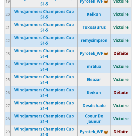
Vainqueur du 
19
Pyrotek_WF
Victoire
S1-5
Windjammers Champions Cup
20
Keikun
Victoire
S1-5
Windjammers Champions Cup
21
Tuxosaurus
Victoire
S1-5
Windjammers Champions Cup
22
remysimpson
Victoire
S1-5
Windjammers Champions Cup
Vainqueur du 
23
Pyrotek_WF
Défaite
S1-4
Windjammers Champions Cup
24
mrblux
Victoire
S1-4
Windjammers Champions Cup
25
Eleazar
Victoire
S1-4
Windjammers Champions Cup
26
Keikun
Défaite
S1-4
Windjammers Champions Cup
27
Desdichado
Victoire
S1-4
Windjammers Champions Cup
Coeur De
28
Victoire
S1-4
Joueur
Windjammers Champions Cup
Vainqueur du 
29
Pyrotek_WF
Défaite
S1-3