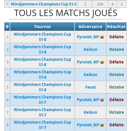
7
Windjammers Champions Cup S1-2
2
200
4
2
TOUS LES MATCHS JOUÉS
#
Tournoi
Adversaire
Résultat
Windjammers Champions Cup
Vainqueur du 
1
Pyrotek_WF
Défaite
S1-8
Windjammers Champions Cup
2
Keikun
Victoire
S1-8
Windjammers Champions Cup
Vainqueur du 
3
Pyrotek_WF
Défaite
S1-8
Windjammers Champions Cup
4
Keikun
Victoire
S1-8
Windjammers Champions Cup
5
Faust
Victoire
S1-8
Windjammers Champions Cup
Vainqueur du 
6
Pyrotek_WF
Défaite
S1-7
Windjammers Champions Cup
7
Keikun
Victoire
S1-7
Windjammers Champions Cup
Vainqueur du 
8
Pyrotek_WF
Défaite
S1-7