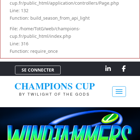
cup.fr/public_html/application/controllers/Page.php
Line: 132
Function: build_season_from_api_light
File: /home/TotG/web/champions-
cup.fr/public_html/index.php
Line: 316
Function: require_once
SE CONNECTER
CHAMPIONS CUP
BY TWILIGHT OF THE GODS
Toggle na