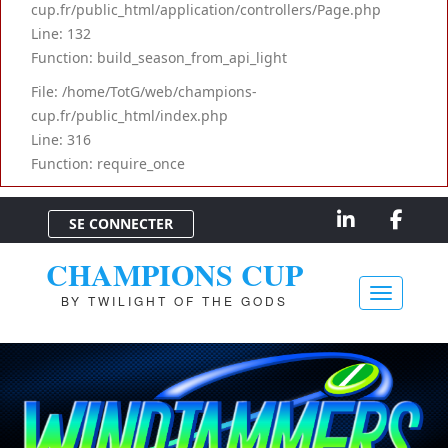
cup.fr/public_html/application/controllers/Page.php
Line: 132
Function: build_season_from_api_light
File: /home/TotG/web/champions-
cup.fr/public_html/index.php
Line: 316
Function: require_once
SE CONNECTER
CHAMPIONS CUP
BY TWILIGHT OF THE GODS
Toggle na