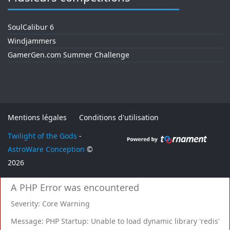
SoulCalibur 6
Windjammers
GamerGen.com Summer Challenge
Mentions légales
Conditions d'utilisation
Twilight of the Gods
-
AstroWare Conception
©
2026
A PHP Error was encountered
Severity: Core Warning
Message: PHP Startup: Unable to load dynamic library 'redis'