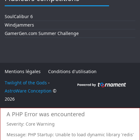
SoulCalibur 6
Windjammers
GamerGen.com Summer Challenge
Mentions légales
Conditions d'utilisation
Twilight of the Gods
-
AstroWare Conception
©
2026
A PHP Error was encountered
Severity: Core Warning
Message: PHP Startup: Unable to load dynamic library 'redis'