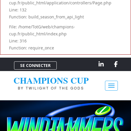
cup.fr/public_html/application/controllers/Page.php
Line: 132
Function: build_season_from_api_light
File: /home/TotG/web/champions-
cup.fr/public_html/index.php
Line: 316
Function: require_once
SE CONNECTER
CHAMPIONS CUP
BY TWILIGHT OF THE GODS
Toggle na