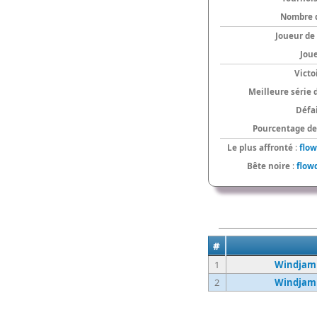
Nombre 
Joueur de
Jou
Victo
Meilleure série 
Défai
Pourcentage de 
Le plus affronté
:
flow
Bête noire
:
flow
#
1
Windjamm
2
Windjamm