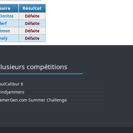
saire
Résultat
Doritos
Défaite
derf
Défaite
Timon
Défaite
mely
Défaite
lusieurs compétitions
oulCalibur 6
indjammers
amerGen.com Summer Challenge