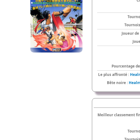
C
Tourno
Tournoi
Joueur de
Jou
Pourcentage de 
Le plus affronté
:
Heal
Bête noire
:
Healm
Meilleur classement fi
Tourno
Tournoi