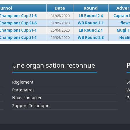
ournoi
Date
Round
Adver
hampions Cup S1-6
31/05/2020
LB Round 2.4
Captain 
hampions Cup S1-6
31/05/2020
WB Round 1.1
flow
hampions Cup S1-1
26/04/2020
LB Round 2.1
Mugi_
hampions Cup S1-1
26/04/2020
WB Round 2.8
Heal
Une organisation reconnue
P
Règlement
S
Partenaires
W
Nous contacter
G
Support Technique