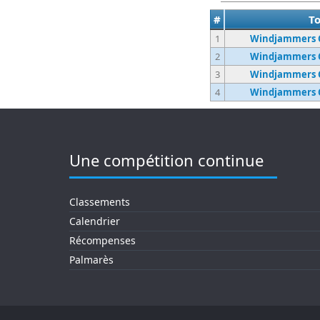
#
T
1
Windjammers C
2
Windjammers C
3
Windjammers C
4
Windjammers C
Une compétition continue
Classements
Calendrier
Récompenses
Palmarès