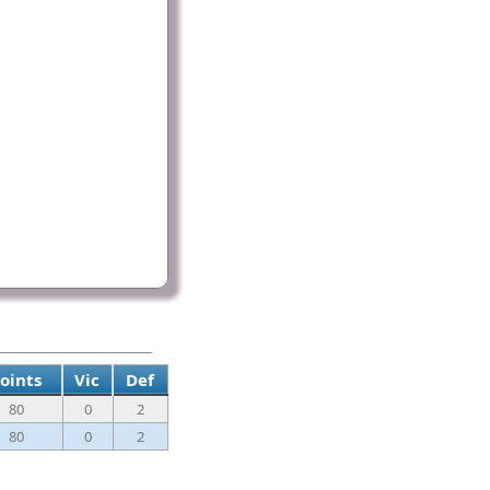
oints
Vic
Def
80
0
2
80
0
2