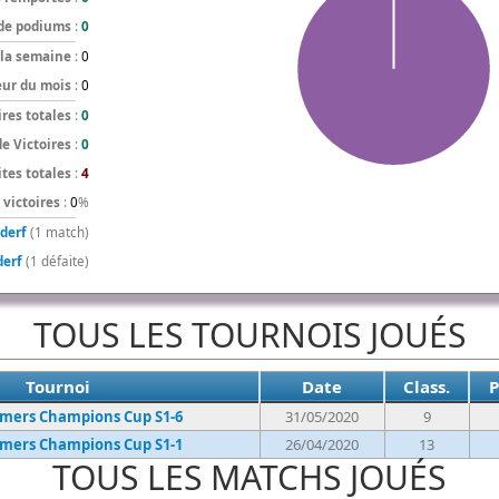
de podiums
:
0
 la semaine
:
0
eur du mois
:
0
ires totales
:
0
de Victoires
:
0
tes totales
:
4
victoires
:
0
%
derf
(1 match)
derf
(1 défaite)
TOUS LES TOURNOIS JOUÉS
Tournoi
Date
Class.
P
ers Champions Cup S1-6
31/05/2020
9
ers Champions Cup S1-1
26/04/2020
13
TOUS LES MATCHS JOUÉS