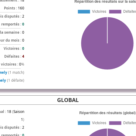
lassement
:
18
Points
:
160
is disputés
:
2
s remportés
:
0
 la semaine
:
0
eur du mois
:
0
Victoires
:
0
Défaites
:
4
victoires
:
0
%
mely
(1 match)
ely
(1 défaite)
GLOBAL
nal
:
18
(
Saison
1
)
is disputés
:
2
s remportés
:
0