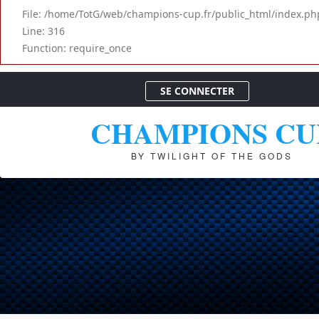
File: /home/TotG/web/champions-cup.fr/public_html/index.ph
Line: 316
Function: require_once
SE CONNECTER
CHAMPIONS CU
BY TWILIGHT OF THE GODS