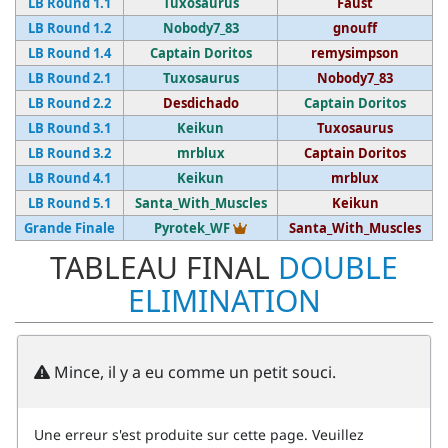
LB Round 1.1
Tuxosaurus
Faust
LB Round 1.2
Nobody7_83
gnouff
LB Round 1.4
Captain Doritos
remysimpson
LB Round 2.1
Tuxosaurus
Nobody7_83
LB Round 2.2
Desdichado
Captain Doritos
LB Round 3.1
Keikun
Tuxosaurus
LB Round 3.2
mrblux
Captain Doritos
LB Round 4.1
Keikun
mrblux
LB Round 5.1
Santa_With_Muscles
Keikun
Vainqueur du tournoi
Grande Finale
Pyrotek_WF
Santa_With_Muscles
TABLEAU FINAL
DOUBLE
ELIMINATION