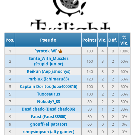
%
Pos.
Pseudo
Points
Vic.
Déf.
Vic.
Vainqueur du tournoi
1
Pyrotek_WF
180
4
0
100%
Santa_With_Muscles
2
160
3
2
60%
(Stupid_Junior)
3
Keikun (Aep_isnochys)
140
3
2
60%
4
mrblux (Ichimaru83)
120
2
2
50%
5
Captain Doritos (lopa4000316)
100
3
2
60%
5
Tuxosaurus
100
2
2
50%
7
Nobody7_83
80
2
2
50%
7
Desdichado (Desdichado06)
80
1
2
33%
9
Faust (Faust38500)
60
0
2
0%
9
gnouff (el_patator)
60
0
2
0%
9
remysimpson (alty-gamer)
60
0
2
0%