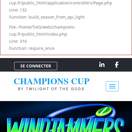
cup.fr/public_html/application/controllers/Page.php
Line: 132
Function: build_season_from_api_light
File: /home/TotG/web/champions-
cup.fr/public_html/index.php
Line: 316
Function: require_once
SE CONNECTER
CHAMPIONS CUP
BY TWILIGHT OF THE GODS
Toggle na