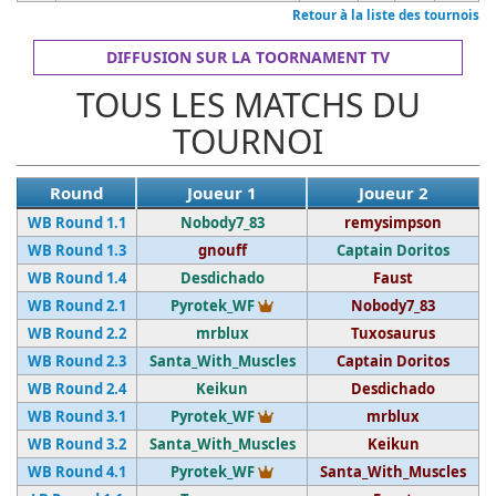
Retour à la liste des tournois
DIFFUSION SUR LA TOORNAMENT TV
TOUS LES MATCHS DU
TOURNOI
Round
Joueur 1
Joueur 2
WB Round 1.1
Nobody7_83
remysimpson
WB Round 1.3
gnouff
Captain Doritos
WB Round 1.4
Desdichado
Faust
Vainqueur du tournoi
WB Round 2.1
Pyrotek_WF
Nobody7_83
WB Round 2.2
mrblux
Tuxosaurus
WB Round 2.3
Santa_With_Muscles
Captain Doritos
WB Round 2.4
Keikun
Desdichado
Vainqueur du tournoi
WB Round 3.1
Pyrotek_WF
mrblux
WB Round 3.2
Santa_With_Muscles
Keikun
Vainqueur du tournoi
WB Round 4.1
Pyrotek_WF
Santa_With_Muscles