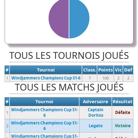
TOUS LES TOURNOIS JOUÉS
#
Tournoi
Class.
Points
Vic
Def
1
Windjammers Champions Cup S1-6
7
100
2
2
TOUS LES MATCHS JOUÉS
#
Tournoi
Adversaire
Résultat
Windjammers Champions Cup S1-
Captain
1
Défaite
6
Doritos
Windjammers Champions Cup S1-
2
Legato
Victoire
6
Windjammers Champions Cup S1-