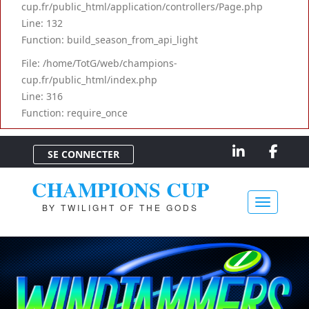
cup.fr/public_html/application/controllers/Page.php
Line: 132
Function: build_season_from_api_light
File: /home/TotG/web/champions-
cup.fr/public_html/index.php
Line: 316
Function: require_once
SE CONNECTER
CHAMPIONS CUP
BY TWILIGHT OF THE GODS
Toggle na