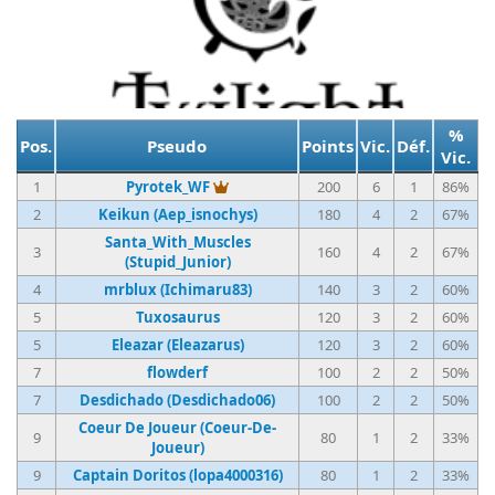
%
Pos.
Pseudo
Points
Vic.
Déf.
Vic.
Vainqueur du tournoi
1
Pyrotek_WF
200
6
1
86%
2
Keikun (Aep_isnochys)
180
4
2
67%
Santa_With_Muscles
3
160
4
2
67%
(Stupid_Junior)
4
mrblux (Ichimaru83)
140
3
2
60%
5
Tuxosaurus
120
3
2
60%
5
Eleazar (Eleazarus)
120
3
2
60%
7
flowderf
100
2
2
50%
7
Desdichado (Desdichado06)
100
2
2
50%
Coeur De Joueur (Coeur-De-
9
80
1
2
33%
Joueur)
9
Captain Doritos (lopa4000316)
80
1
2
33%