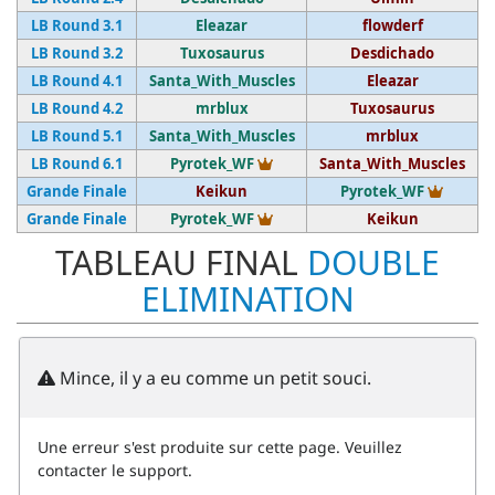
LB Round 3.1
Eleazar
flowderf
LB Round 3.2
Tuxosaurus
Desdichado
LB Round 4.1
Santa_With_Muscles
Eleazar
LB Round 4.2
mrblux
Tuxosaurus
LB Round 5.1
Santa_With_Muscles
mrblux
Vainqueur du tournoi
LB Round 6.1
Pyrotek_WF
Santa_With_Muscles
Vainqu
Grande Finale
Keikun
Pyrotek_WF
Vainqueur du tournoi
Grande Finale
Pyrotek_WF
Keikun
TABLEAU FINAL
DOUBLE
ELIMINATION