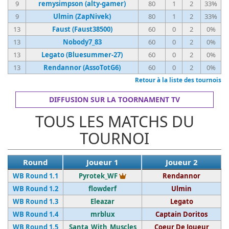
9
remysimpson (alty-gamer)
80
1
2
33%
9
Ulmin (ZapNivek)
80
1
2
33%
13
Faust (Faust38500)
60
0
2
0%
13
Nobody7_83
60
0
2
0%
13
Legato (Bluesummer-27)
60
0
2
0%
13
Rendannor (AssoTotG6)
60
0
2
0%
Retour à la liste des tournois
DIFFUSION SUR LA TOORNAMENT TV
TOUS LES MATCHS DU
TOURNOI
Round
Joueur 1
Joueur 2
Vainqueur du tournoi
WB Round 1.1
Pyrotek_WF
Rendannor
WB Round 1.2
flowderf
Ulmin
WB Round 1.3
Eleazar
Legato
WB Round 1.4
mrblux
Captain Doritos
WB Round 1.5
Santa_With_Muscles
Coeur De Joueur