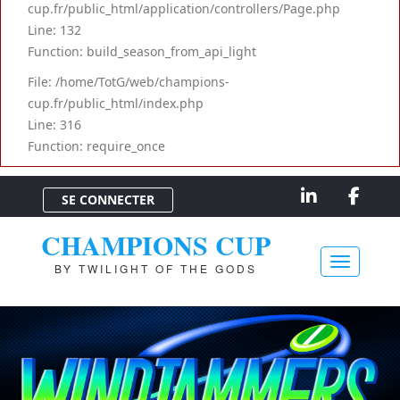
cup.fr/public_html/application/controllers/Page.php
Line: 132
Function: build_season_from_api_light
File: /home/TotG/web/champions-
cup.fr/public_html/index.php
Line: 316
Function: require_once
SE CONNECTER
CHAMPIONS CUP
BY TWILIGHT OF THE GODS
Toggle na