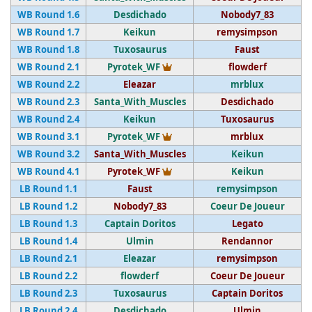
WB Round 1.6
Desdichado
Nobody7_83
WB Round 1.7
Keikun
remysimpson
WB Round 1.8
Tuxosaurus
Faust
Vainqueur du tournoi
WB Round 2.1
Pyrotek_WF
flowderf
WB Round 2.2
Eleazar
mrblux
WB Round 2.3
Santa_With_Muscles
Desdichado
WB Round 2.4
Keikun
Tuxosaurus
Vainqueur du tournoi
WB Round 3.1
Pyrotek_WF
mrblux
WB Round 3.2
Santa_With_Muscles
Keikun
Vainqueur du tournoi
WB Round 4.1
Pyrotek_WF
Keikun
LB Round 1.1
Faust
remysimpson
LB Round 1.2
Nobody7_83
Coeur De Joueur
LB Round 1.3
Captain Doritos
Legato
LB Round 1.4
Ulmin
Rendannor
LB Round 2.1
Eleazar
remysimpson
LB Round 2.2
flowderf
Coeur De Joueur
LB Round 2.3
Tuxosaurus
Captain Doritos
LB Round 2.4
Desdichado
Ulmin