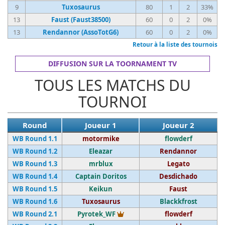
9
Tuxosaurus
80
1
2
33%
13
Faust (Faust38500)
60
0
2
0%
13
Rendannor (AssoTotG6)
60
0
2
0%
Retour à la liste des tournois
DIFFUSION SUR LA TOORNAMENT TV
TOUS LES MATCHS DU
TOURNOI
Round
Joueur 1
Joueur 2
WB Round 1.1
motormike
flowderf
WB Round 1.2
Eleazar
Rendannor
WB Round 1.3
mrblux
Legato
WB Round 1.4
Captain Doritos
Desdichado
WB Round 1.5
Keikun
Faust
WB Round 1.6
Tuxosaurus
Blackkfrost
Vainqueur du tournoi
WB Round 2.1
Pyrotek_WF
flowderf