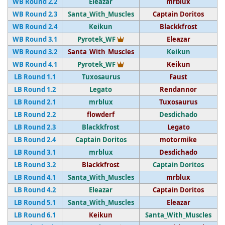
WB Round 2.2
Eleazar
mrblux
WB Round 2.3
Santa_With_Muscles
Captain Doritos
WB Round 2.4
Keikun
Blackkfrost
Vainqueur du tournoi
WB Round 3.1
Pyrotek_WF
Eleazar
WB Round 3.2
Santa_With_Muscles
Keikun
Vainqueur du tournoi
WB Round 4.1
Pyrotek_WF
Keikun
LB Round 1.1
Tuxosaurus
Faust
LB Round 1.2
Legato
Rendannor
LB Round 2.1
mrblux
Tuxosaurus
LB Round 2.2
flowderf
Desdichado
LB Round 2.3
Blackkfrost
Legato
LB Round 2.4
Captain Doritos
motormike
LB Round 3.1
mrblux
Desdichado
LB Round 3.2
Blackkfrost
Captain Doritos
LB Round 4.1
Santa_With_Muscles
mrblux
LB Round 4.2
Eleazar
Captain Doritos
LB Round 5.1
Santa_With_Muscles
Eleazar
LB Round 6.1
Keikun
Santa_With_Muscles