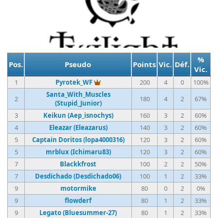
%
Pos.
Pseudo
Points
Vic.
Déf.
Vic.
Vainqueur du tournoi
1
Pyrotek_WF
200
4
0
100%
Santa_With_Muscles
2
180
4
2
67%
(Stupid_Junior)
3
Keikun (Aep_isnochys)
160
3
2
60%
4
Eleazar (Eleazarus)
140
3
2
60%
5
Captain Doritos (lopa4000316)
120
3
2
60%
5
mrblux (Ichimaru83)
120
3
2
60%
7
Blackkfrost
100
2
2
50%
7
Desdichado (Desdichado06)
100
1
2
33%
9
motormike
80
0
2
0%
9
flowderf
80
1
2
33%
9
Legato (Bluesummer-27)
80
1
2
33%