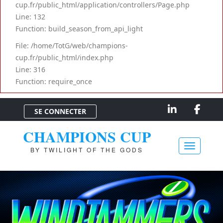
cup.fr/public_html/application/controllers/Page.php
Line: 132
Function: build_season_from_api_light
File: /home/TotG/web/champions-
cup.fr/public_html/index.php
Line: 316
Function: require_once
SE CONNECTER
CHAMPIONS CUP
BY TWILIGHT OF THE GODS
Toggle na