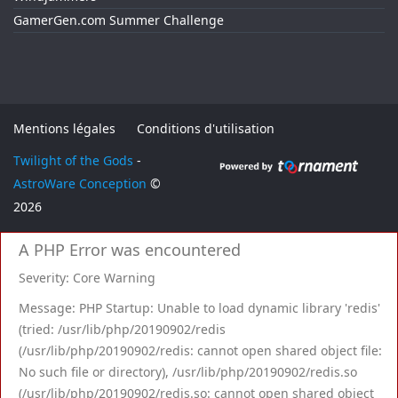
GamerGen.com Summer Challenge
Mentions légales
Conditions d'utilisation
Twilight of the Gods
-
AstroWare Conception
©
2026
A PHP Error was encountered
Severity: Core Warning
Message: PHP Startup: Unable to load dynamic library 'redis'
(tried: /usr/lib/php/20190902/redis
(/usr/lib/php/20190902/redis: cannot open shared object file:
No such file or directory), /usr/lib/php/20190902/redis.so
(/usr/lib/php/20190902/redis.so: cannot open shared object